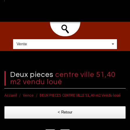
Vente
deux pieces
centre ville 51,40
m2 vendu loué
Accueil
Vence
DEUX PIECES CENTRE VILLE 51,40 m2 Vendu loué
< Retour