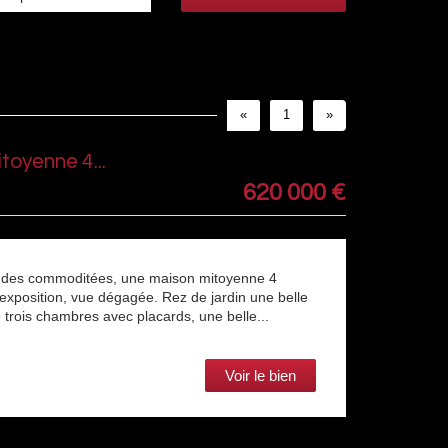
«
1
»
oyenne 4...
620 000
€
et des commoditées, une maison mitoyenne 4
 exposition, vue dégagée. Rez de jardin une belle
e trois chambres avec placards, une belle...
Voir le bien