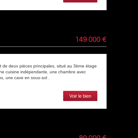
149 000
€
t de deux pièces principales, situé au 3ème étage
 une cuisine indépendante, une chambre avec
ns, une cave en sous-sol .
Voir le bien