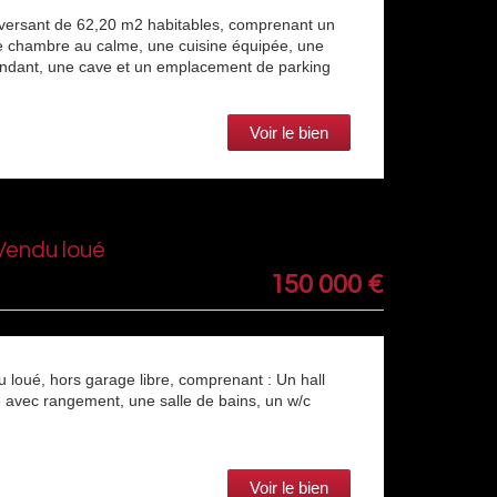
ersant de 62,20 m2 habitables, comprenant un
e chambre au calme, une cuisine équipée, une
endant, une cave et un emplacement de parking
Voir le bien
endu loué
150 000
€
 loué, hors garage libre, comprenant : Un hall
e avec rangement, une salle de bains, un w/c
Voir le bien