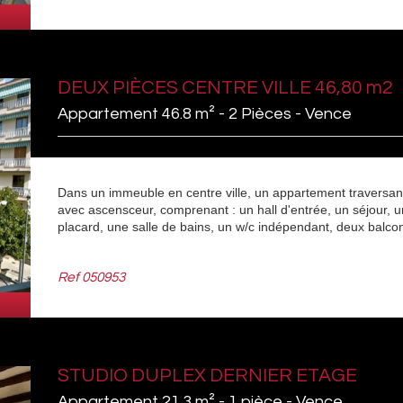
DEUX PIÈCES CENTRE VILLE 46,80 m2
Appartement 46.8 m² - 2 Pièces - Vence
Dans un immeuble en centre ville, un appartement traversan
avec ascensceur, comprenant : un hall d'entrée, un séjour,
placard, une salle de bains, un w/c indépendant, deux balco
Ref
050953
STUDIO DUPLEX DERNIER ETAGE
Appartement 21.3 m² - 1 pièce - Vence