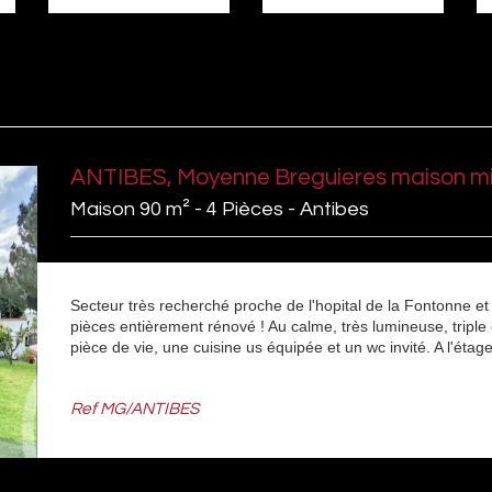
ANTIBES, Moyenne Breguieres maison mit
Maison 90 m² - 4 Pièces - Antibes
Secteur très recherché proche de l'hopital de la Fontonne 
pièces entièrement rénové ! Au calme, très lumineuse, triple
pièce de vie, une cuisine us équipée et un wc invité. A l'étag
Ref
MG/ANTIBES