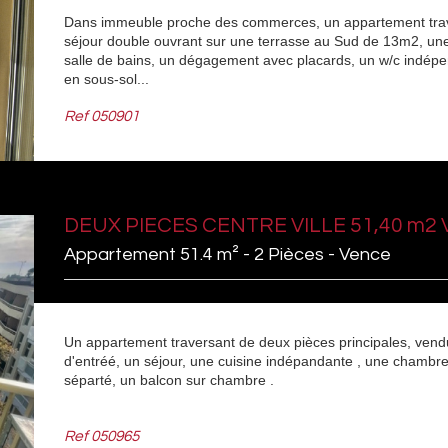
Dans immeuble proche des commerces, un appartement trav
séjour double ouvrant sur une terrasse au Sud de 13m2, un
salle de bains, un dégagement avec placards, un w/c indép
en sous-sol...
Ref
050901
DEUX PIECES CENTRE VILLE 51,40 m2 V
Appartement 51.4 m² - 2 Pièces - Vence
Un appartement traversant de deux pièces principales, vendu
d'entréé, un séjour, une cuisine indépandante , une chambr
séparté, un balcon sur chambre .
Ref
050965