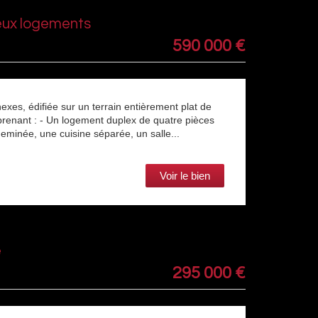
eux logements
590 000
€
xes, édifiée sur un terrain entièrement plat de
prenant : - Un logement duplex de quatre pièces
heminée, une cuisine séparée, un salle...
Voir le bien
é
295 000
€