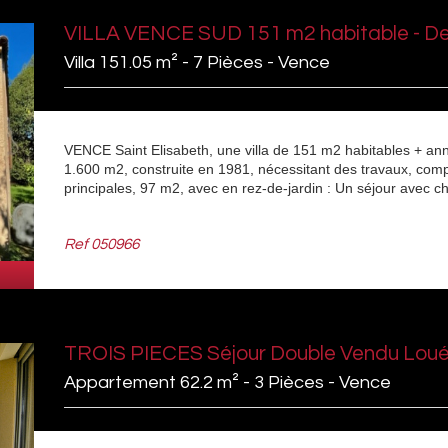
VILLA VENCE SUD 151 m2 habitable - D
Villa 151.05 m² - 7 Pièces - Vence
VENCE Saint Elisabeth, une villa de 151 m2 habitables + anne
1.600 m2, construite en 1981, nécessitant des travaux, com
principales, 97 m2, avec en rez-de-jardin : Un séjour avec c
Ref
050966
TROIS PIECES Séjour Double Vendu Lou
Appartement 62.2 m² - 3 Pièces - Vence