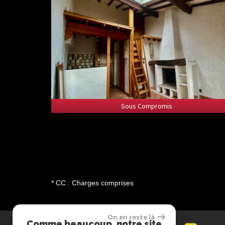
Sous Compromis
Sous Compromis
* CC : Charges comprises
On en reste là
Comme beaucoup, notre site